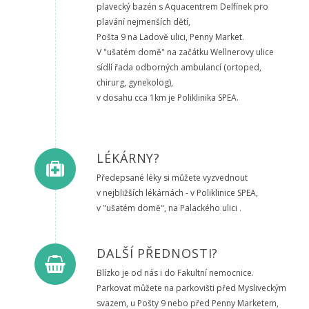
plavecký bazén s Aquacentrem Delfínek pro
plavání nejmenších dětí,
Pošta 9 na Ladově ulici, Penny Market.
V "ušatém domě" na začátku Wellnerovy ulice
sídlí řada odborných ambulancí (ortoped,
chirurg, gynekolog),
v dosahu cca 1km je Poliklinika SPEA.
LÉKÁRNY?
Předepsané léky si můžete vyzvednout
v nejbližších lékárnách - v Poliklinice SPEA,
v "ušatém domě", na Palackého ulici .
DALŠÍ PŘEDNOSTI?
Blízko je od nás i do Fakultní nemocnice.
Parkovat můžete na parkovišti před Mysliveckým
svazem, u Pošty 9 nebo před Penny Marketem,