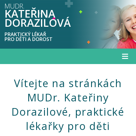
MUDR.
KATEŘINA
DORAZILOVÁ
PRAKTICKÝ LÉKAŘ
PRO DĚTI A DOROST
Togg
navig
Vítejte na stránkách
MUDr. Kateřiny
Dorazilové, praktické
lékařky pro děti