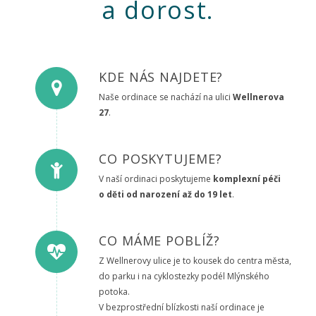
a dorost.
KDE NÁS NAJDETE?
Naše ordinace se nachází na ulici
Wellnerova
27
.
CO POSKYTUJEME?
V naší ordinaci poskytujeme
komplexní péči
o děti od narození až do 19 let
.
CO MÁME POBLÍŽ?
Z Wellnerovy ulice je to kousek do centra města,
do parku i na cyklostezky podél Mlýnského
potoka.
V bezprostřední blízkosti naší ordinace je